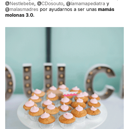
@
Nestlebebe
, @
CDosouto
, @
lamamapediatra
y
@
malasmadres
por ayudarnos a ser unas
mamás
molonas 3.0.