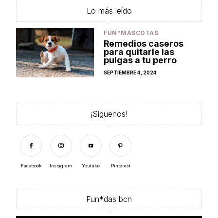
Lo más leído
FUN*MASCOTAS
Remedios caseros
para quitarle las
pulgas a tu perro
POSTED
SEPTIEMBRE 4, 2024
ON
¡Síguenos!
Facebook
Instagram
Youtube
Pinterest
Fun*das bcn