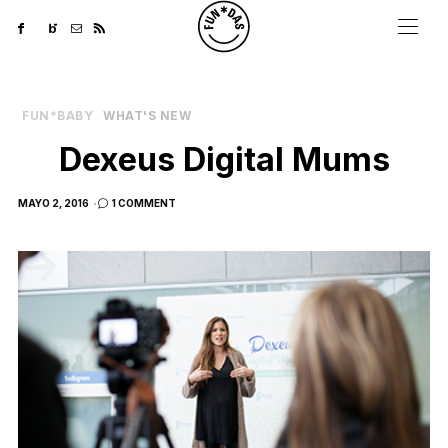
FUN*BABY
WHAT'S NEW
Dexeus Digital Mums
POSTED
MAYO 2, 2016
1 COMMENT
ON