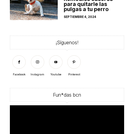
para quitarle las
pulgas a tu perro
POSTED
SEPTIEMBRE 4, 2024
ON
¡Síguenos!
Facebook
Instagram
Youtube
Pinterest
Fun*das bcn
Reproductor
de
vídeo