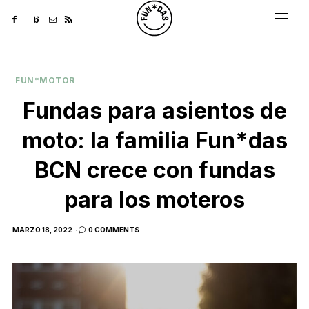
FUN*MOTOR
Fundas para asientos de
moto: la familia Fun*das
BCN crece con fundas
para los moteros
POSTED
MARZO 18, 2022
0 COMMENTS
ON