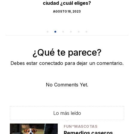
ciudad ¿cuál eliges?
POSTED
AGOSTO 18, 2023
ON
¿Qué te parece?
Debes estar conectado para dejar un comentario.
No Comments Yet.
Lo más leído
FUN*MASCOTAS
Remedios caseros