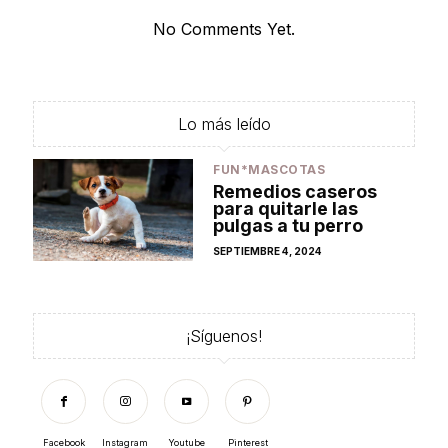
No Comments Yet.
Lo más leído
FUN*MASCOTAS
Remedios caseros
para quitarle las
pulgas a tu perro
POSTED
SEPTIEMBRE 4, 2024
ON
¡Síguenos!
Facebook
Instagram
Youtube
Pinterest