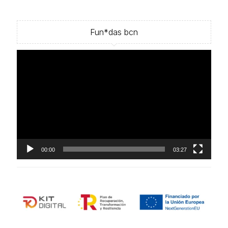
Fun*das bcn
Reproductor
de
vídeo
00:00
03:27