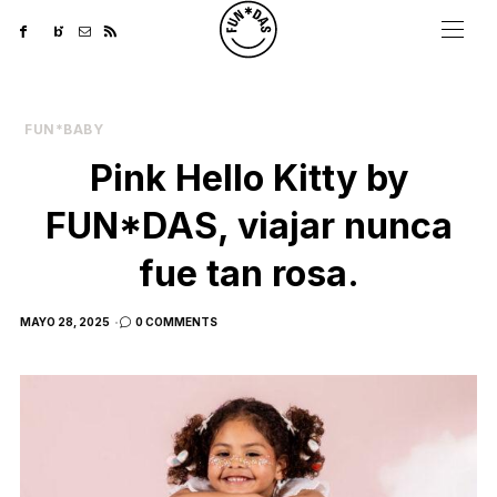
FUN*BABY
Pink Hello Kitty by
FUN*DAS, viajar nunca
fue tan rosa.
POSTED
MAYO 28, 2025
0 COMMENTS
ON