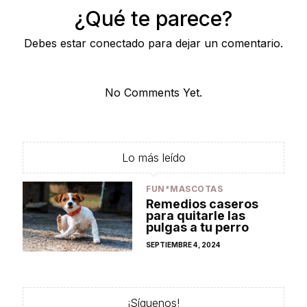
¿Qué te parece?
Debes estar conectado para dejar un comentario.
No Comments Yet.
Lo más leído
FUN*MASCOTAS
Remedios caseros
para quitarle las
pulgas a tu perro
POSTED
SEPTIEMBRE 4, 2024
ON
¡Síguenos!