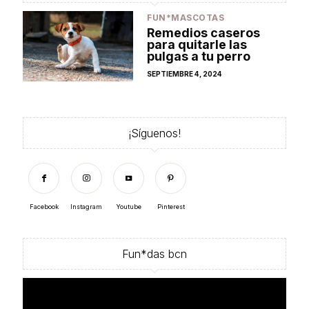
FUN*MASCOTAS
Remedios caseros
para quitarle las
pulgas a tu perro
POSTED
SEPTIEMBRE 4, 2024
ON
¡Síguenos!
Facebook
Instagram
Youtube
Pinterest
Fun*das bcn
Reproductor
de