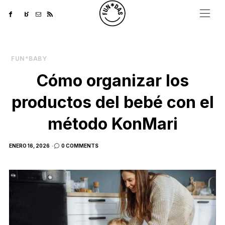
FUN*BABY
Cómo organizar los
productos del bebé con el
método KonMari
POSTED
ENERO 16, 2026
0 COMMENTS
ON