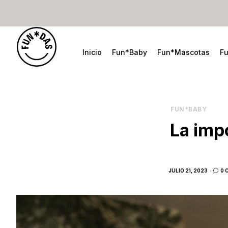
Inicio
Fun*Baby
Fun*Mascotas
F
FUN*BABY
La impo
POSTED
JULIO 21, 2023
0 
ON