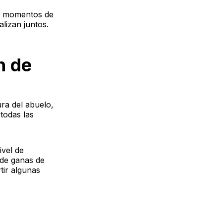
en momentos de
alizan juntos.
n de
ura del abuelo,
todas las
ivel de
 de ganas de
tir algunas