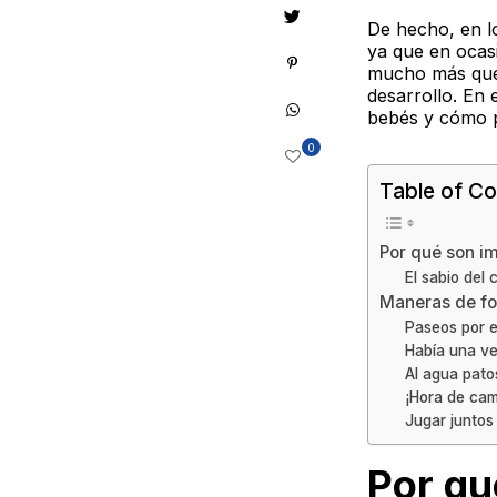
De hecho, en l
ya que en ocas
mucho más que
desarrollo.
En e
bebés y cómo p
0
Table of Co
Por qué son im
El sabio del 
Maneras de for
Paseos por 
Había una v
Al agua pato
¡Hora de cam
Jugar juntos
Por qu