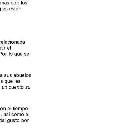
rmas con los
apás están
 relacionada
ir el
Por lo que se
 a sus abuelos
s que les
o un cuento su
con el tiempo
, así como el
del gusto por