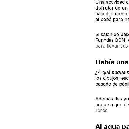
Una actividad 
disfrutar de un
pajaritos canta
al bebé para ha
Si salen de pa
Fun*das BCN,
para llevar sus
Había un
¿A qué peque n
los dibujos, es
pasado de pági
Además de ayud
peque a que des
libros
.
Al agua p