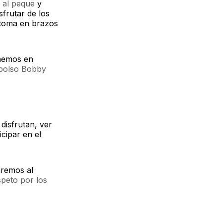
 al peque
y
sfrutar de los
e toma en brazos
enemos en
 bolso Bobby
disfrutan, ver
icipar en el
aremos al
speto por los