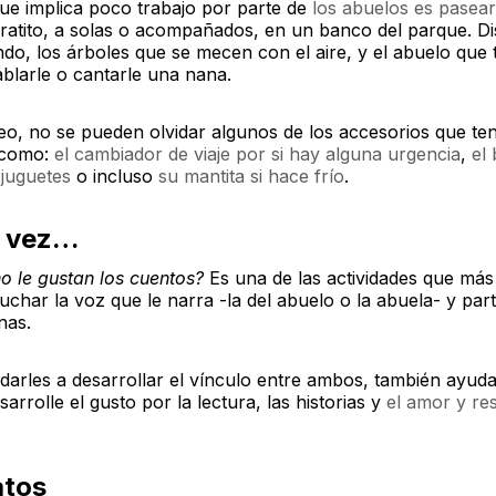
que implica poco trabajo por parte de
los abuelos es pasear
 ratito, a solas o acompañados, en un banco del parque. Di
ndo, los árboles que se mecen con el aire, y el abuelo qu
blarle o cantarle una nana.
seo, no se pueden olvidar algunos de los accesorios que t
 como:
el cambiador de viaje por si hay alguna urgencia
,
el
 juguetes
o incluso
su mantita si hace frío
.
a vez…
o le gustan los cuentos?
Es una de las actividades que más 
cuchar la voz que le narra -la del abuelo o la abuela- y part
nas.
arles a desarrollar el vínculo entre ambos, también ayud
arrolle el gusto por la lectura, las historias y
el amor y re
atos