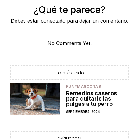
¿Qué te parece?
Debes estar conectado para dejar un comentario.
No Comments Yet.
Lo más leído
FUN*MASCOTAS
Remedios caseros
para quitarle las
pulgas a tu perro
POSTED
SEPTIEMBRE 4, 2024
ON
¡Síguenos!