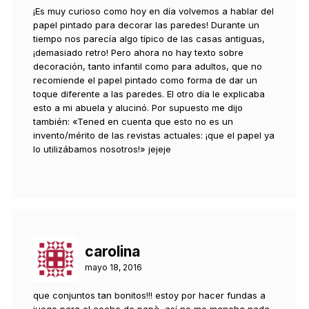
¡Es muy curioso como hoy en día volvemos a hablar del
papel pintado para decorar las paredes! Durante un
tiempo nos parecía algo típico de las casas antiguas,
¡demasiado retro! Pero ahora no hay texto sobre
decoración, tanto infantil como para adultos, que no
recomiende el papel pintado como forma de dar un
toque diferente a las paredes. El otro día le explicaba
esto a mi abuela y alucinó. Por supuesto me dijo
también: «Tened en cuenta que esto no es un
invento/mérito de las revistas actuales: ¡que el papel ya
lo utilizábamos nosotros!» jejeje
carolina
mayo 18, 2016
que conjuntos tan bonitos!!! estoy por hacer fundas a
juego para el coche de papà, así no me mancha nada