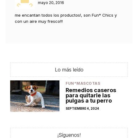
mayo 20, 2016
me encantan todos los productos!, son Fun* Chics y
con un aire muy fresco!!!
Lo más leído
FUN*MASCOTAS
Remedios caseros
para quitarle las
pulgas a tu perro
POSTED
SEPTIEMBRE 4, 2024
ON
¡Síguenos!