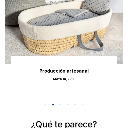
Producción artesanal
POSTED
MAYO 18, 2016
ON
¿Qué te parece?