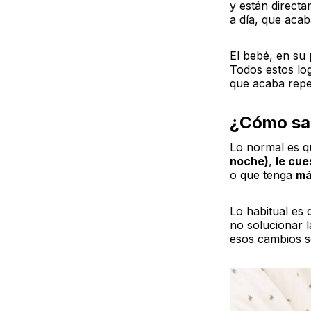
y están direct
a día, que acab
El bebé, en su
Todos estos log
que acaba repe
¿Cómo sab
Lo normal es 
noche)
,
le cu
o que tenga
má
Lo habitual es
no solucionar l
esos cambios s