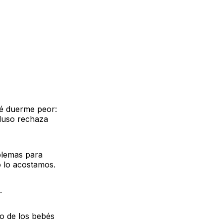
bé duerme peor:
cluso rechaza
blemas para
 lo acostamos.
.
lo de los bebés