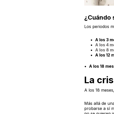
¿Cuándo s
Los periodos má
A los 3 
A los 4 
A los 8 
A los 12
A los 18 me
La cri
A los 18 meses
Más allá de una
probarse a sí 
no se quieren i