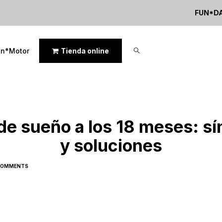
FUN*D
un*Motor
Tienda online
 de sueño a los 18 meses: s
y soluciones
COMMENTS