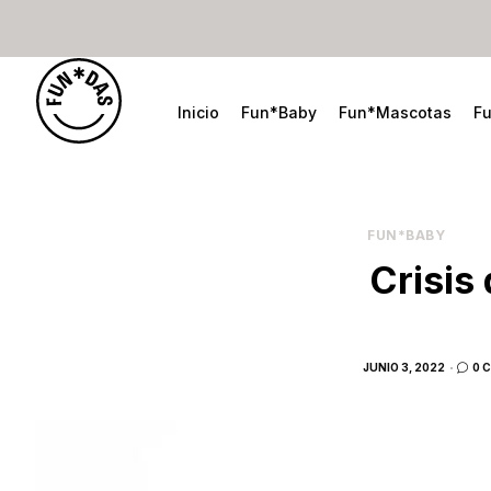
Inicio
Fun*Baby
Fun*Mascotas
F
FUN*BABY
Crisis
POSTED
JUNIO 3, 2022
0 
ON