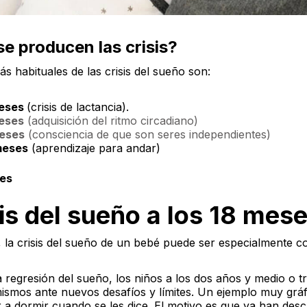
e producen las crisis?
s habituales de las crisis del sueño son:
meses
(crisis de lactancia).
meses
(
adquisición del ritmo circadiano)
meses
(consciencia de que son seres independientes)
 meses
(aprendizaje para andar)
ses
sis del sueño a los 18 mes
, la crisis del sueño de un bebé puede ser especialmente 
 regresión del sueño, los niños a los dos años y medio o t
mismos ante nuevos desafíos y límites. Un ejemplo muy grá
r a dormir cuando se les dice. El motivo es que ya han desc