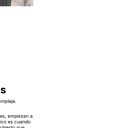
es
compleja.
res, empiezan a
fico es cuando
ubierto que,