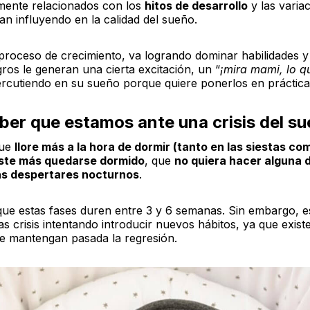
amente relacionados con los
hitos de desarrollo
y las varia
an influyendo en la calidad del sueño.
 proceso de crecimiento, va logrando dominar habilidades y
ros le generan una cierta excitación, un “
¡mira mami, lo q
rcutiendo en su sueño porque quiere ponerlos en práctica
er que estamos ante una crisis del s
que
llore más a la hora de dormir (tanto en las siestas com
este más quedarse dormido
, que
no quiera hacer alguna d
s despertares nocturnos
.
 que estas fases duren entre 3 y 6 semanas. Sin embargo, e
as crisis intentando introducir nuevos hábitos, ya que existe
e mantengan pasada la regresión.