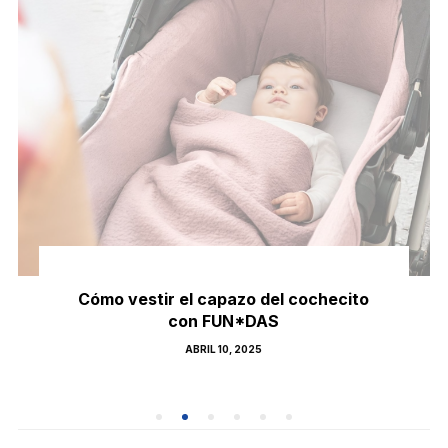
Cómo vestir el capazo del cochecito
con FUN*DAS
POSTED
ABRIL 10, 2025
ON