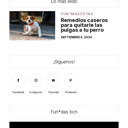
Lo más leído
FUN*MASCOTAS
Remedios caseros
para quitarle las
pulgas a tu perro
POSTED
SEPTIEMBRE 4, 2024
ON
¡Síguenos!
Facebook
Instagram
Youtube
Pinterest
Fun*das bcn
Reproductor