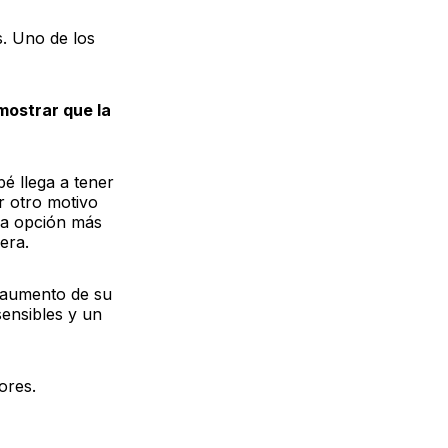
s. Uno de los
mostrar que la
bé llega a tener
or otro motivo
 la opción más
era.
 aumento de su
sensibles y un
ores.