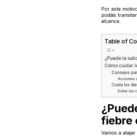
Por este motivo
podáis transita
alcance.
Table of Co
¿Puede la sali
Cómo cuidar l
Consejos para
Acciones a
Cuida los di
Evitar las 
¿Puede
fiebre
Vamos a atajar 