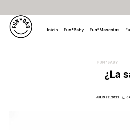
Inicio
Fun*Baby
Fun*Mascotas
F
FUN*BABY
¿La s
POSTED
JULIO 22, 2022
0
ON