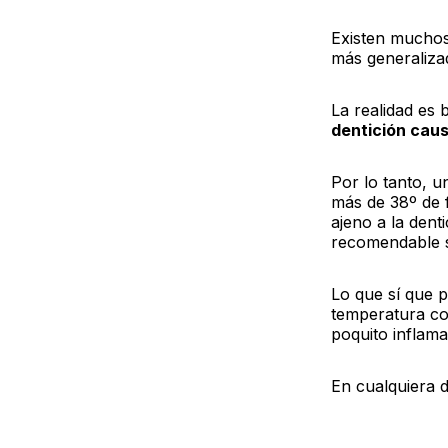
Existen muchos 
más generalizad
La realidad es 
dentición caus
Por lo tanto, u
más de 38º de f
ajeno a la dent
recomendable s
Lo que sí que 
temperatura cor
poquito inflama
En cualquiera d