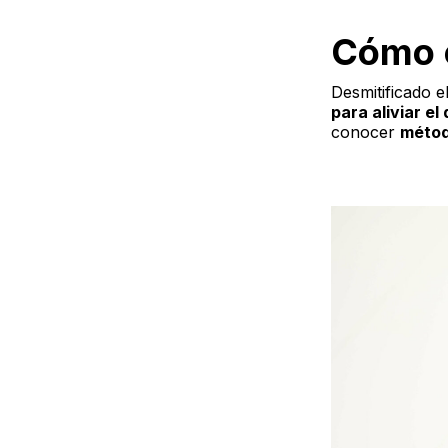
Cómo c
Desmitificado 
para aliviar el 
conocer
métod