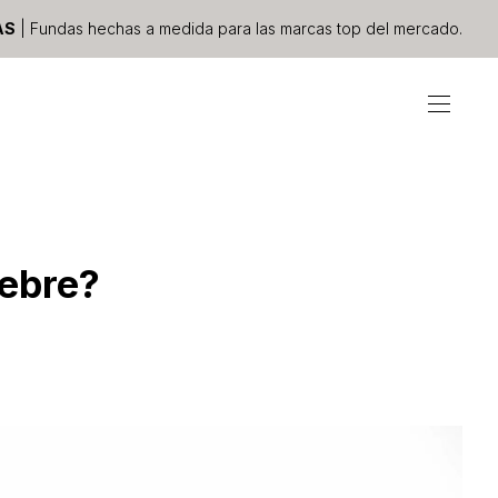
AS
| Fundas hechas a medida para las marcas top del mercado.
iebre?