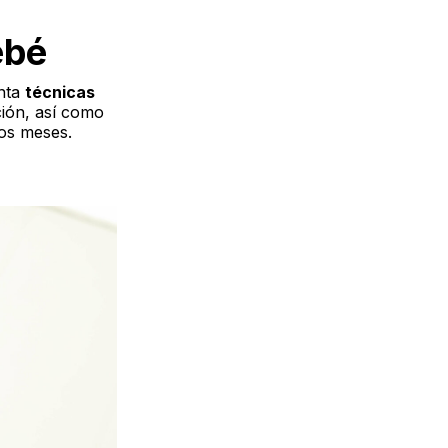
ebé
enta
técnicas
ción, así como
os meses.