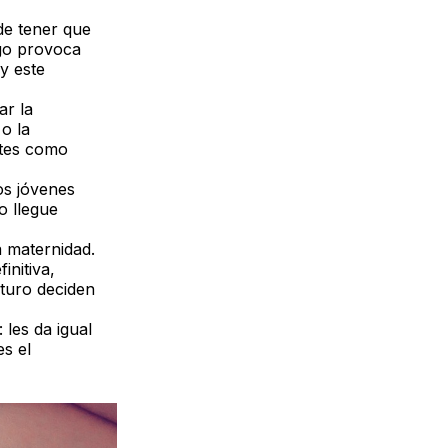
de tener que
sgo provoca
y este
ar la
 o la
ntes como
os jóvenes
o llegue
a maternidad.
initiva,
uturo deciden
les da igual
s el