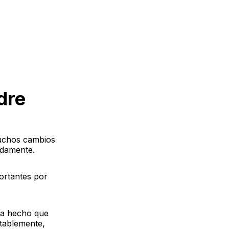
dre
muchos cambios
adamente.
ortantes por
 ha hecho que
tablemente,