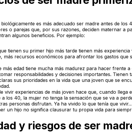
cios de ser madre primeri
 biológicamente es más adecuado ser madre antes de los 40
res o parejas que, por sus razones, deciden maternar a par
tran algunos beneficios. Por ejemplo:
ue tienen su primer hijo más tarde tienen más experiencia v
, más recursos económicos para afrontar los gastos que 
e más edad tiene mucha más madurez para hacer frente a 
 tomar responsabilidades y decisiones importantes. Tienen 
aras sus prioridades en la vida que una joven que se encu
edad.
de vivir experiencias de más joven hace que, cuando llega
 a los 40, la mujer no tenga la sensación que se va a pe
tras personas disfrutan. Ya ha vivido lo que tenía que vivir…
er un hijo no significa clausurar tu propia vida para siemp
idad y riesgos de ser madr