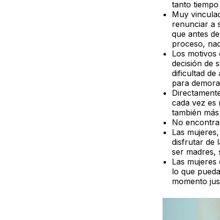
tanto tiempo
Muy vinculad
renunciar a s
que antes de
proceso, nad
Los motivos
decisión de s
dificultad d
para demorar
Directamente
cada vez es 
también más 
No encontrar
Las mujeres,
disfrutar de
ser madres,
Las mujeres 
lo que pueda
momento just