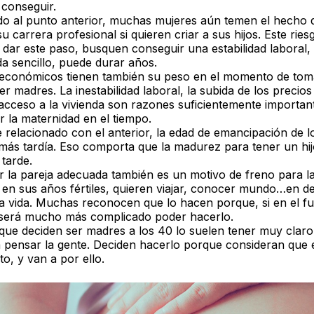
 conseguir.
o al punto anterior, muchas mujeres aún temen el hecho 
u carrera profesional si quieren criar a sus hijos. Este rie
 dar este paso, busquen conseguir una estabilidad laboral, 
a sencillo, puede durar años.
 económicos tienen también su peso en el momento de tom
er madres. La inestabilidad laboral, la subida de los precios
e acceso a la vivienda son razones suficientemente importa
 la maternidad en el tiempo.
 relacionado con el anterior, la edad de emancipación de l
más tardía. Eso comporta que la madurez para tener un hij
tarde.
 la pareja adecuada también es un motivo de freno para l
 en sus años fértiles, quieren viajar, conocer mundo…en def
 la vida. Muchas reconocen que lo hacen porque, si en el f
 será mucho más complicado poder hacerlo.
que deciden ser madres a los 40 lo suelen tener muy claro: 
 pensar la gente. Deciden hacerlo porque consideran que e
o, y van a por ello.