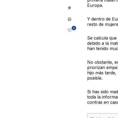
primera matern
Europa.
Y dentro de Eur
resto de mujer
0
Se calcula que
debido a la mat
han tenido much
No obstante, e
priorizan empez
hijo más tarde
posible.
Si has sido mad
toda la informa
contras en cas