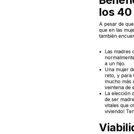
Benefi
los 40
A pesar de que
que en las muje
también encuen
Las madres q
normalmente
a un hijo.
Una mujer d
reto, y para
mucho más cl
veintena de 
La elección 
de ser madre
vitales que o
viviendo! Ten
Viabil