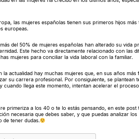
idad en las mujeres ha crecido en los últimos años, especi
opa, las mujeres españolas tienen sus primeros hijos más 
es europeas.
 más del 50% de mujeres españolas han alterado su vida pr
ernidad. Este hecho va directamente relacionado con las di
as mujeres para conciliar la vida laboral con la familiar.
n la actualidad hay muchas mujeres que, en sus años más fé
ar su carrera profesional. Por consiguiente, se plantean t
, y cuando llega este momento, intentan acelerar el proces
re primeriza a los 40 o te lo estás pensando, en este pos
ción necesaria que debes saber, y que puedas analizar los 
o de tener dudas.