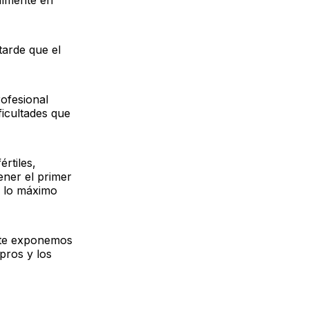
almente en
tarde que el
ofesional
ficultades que
rtiles,
ener el primer
o lo máximo
t te exponemos
pros y los