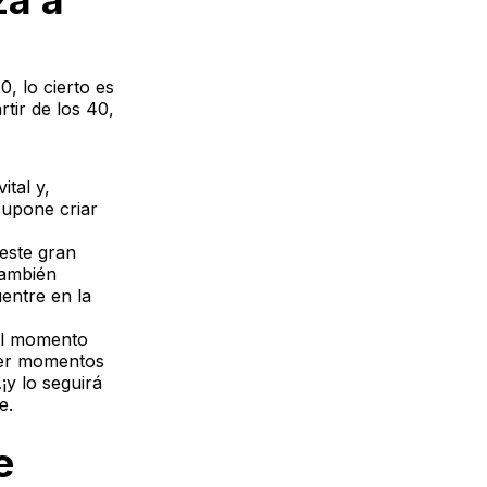
za a
, lo cierto es
tir de los 40,
ital y,
supone criar
este gran
también
entre en la
 el momento
rder momentos
¡y lo seguirá
re.
e